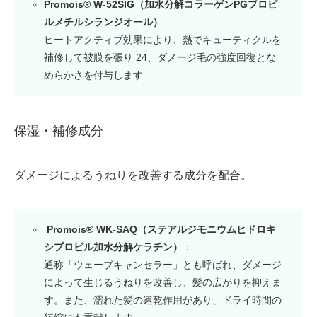
Promois® W-52SIG
（加水分解コラーゲンPGプロピ
ルメチルシランジオール）
:
ヒートアクティブ効果により、熱でキューティクルを
補修して被膜を張り
24
、ダメージ毛の強度回復とな
めらかさを付与します
保湿・補修成分
ダメージによるうねりを改善する成分を配合。
Promois® WK-SAQ（ステアルジモニウムヒドロキ
シプロピル加水分解ケラチン）
：
通称「ウェーブキャンセラー」とも呼ばれ、ダメージ
によって生じるうねりを改善し、髪の広がりを抑えま
す。また、濡れた髪の速乾作用があり、ドライ時間の